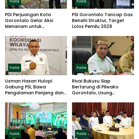
Politik
Politik
PDI Perjuangan Kota
PSI Gorontalo Tancap Gas
Gorontalo Gelar Aksi
Benahi Struktur, Target
Menanam untuk
Lolos Pemilu 2029
Ketahanan Pangan
Politik
Politik
Usman Hasan Hulopi
Rivai Bukusu Siap
Gabung PSI, Bawa
Bertarung di Pilwako
Pengalaman Panjang dan
Gorontalo, Usung
Basis Akar Rumput
Pengalaman dan Loyalitas
Politik
Politik
Politik