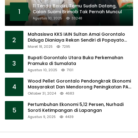
11 Tenda Berdiri, Tamu Sudah Datang,
1
Calon Suami Brimob Tak Pernah Muncul
Agustus 10, 2025
33248
Mahasiswa KKS IAIN Sultan Amai Gorontalo
2
Diduga Dianiaya Rekan Sendiri di Popayato
Barat
Maret 18, 2025
7295
Bupati Gorontalo Utara Buka Perkemahan
3
Pramuka di Sumalata
Agustus 10, 2025
7101
Wood Pellet Gorontalo Pendongkrak Ekonomi
4
Masyarakat Dan Mendorong Peningkatan PAD
Gorontalo
Oktober 31, 2024
4683
Pertumbuhan Ekonomi 5,12 Persen, Nurhadi
5
Soroti Ketimpangan di Lapangan
Agustus 9, 2025
4439