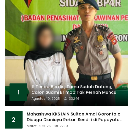
11 Tenda Berdiri, Tamu Sudah Datang,
1
Calon Suami Brimob Tak Pernah Muncul
Agustus 10, 2025
33246
Mahasiswa KKS IAIN Sultan Amai Gorontalo
2
Diduga Dianiaya Rekan Sendiri di Popayato
Barat
Maret 18, 2025
7290