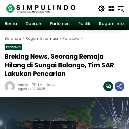
Langsung
ke
konten
Berita
Daerah
Parlemen
Politik
Ragam Inform
Beranda
Ragam Informasi
Peristiwa
Peristiwa
Breking News, Seorang Remaja
Hilang di Sungai Bolango, Tim SAR
Lakukan Pencarian
Admin
1 Min Baca
Agustus 19, 2025