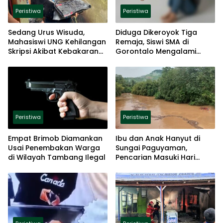
Peristiwa
Peristiwa
Sedang Urus Wisuda,
Diduga Dikeroyok Tiga
Mahasiswi UNG Kehilangan
Remaja, Siswi SMA di
Skripsi Akibat Kebakaran
Gorontalo Mengalami
Kos
Trauma Berat
Peristiwa
Peristiwa
Empat Brimob Diamankan
Ibu dan Anak Hanyut di
Usai Penembakan Warga
Sungai Paguyaman,
di Wilayah Tambang Ilegal
Pencarian Masuki Hari
Kedua