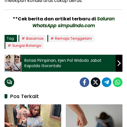
meskipun kondisi arus cukup deras.
**Cek berita dan artikel terbaru di
Saluran
WhatsApp simpulindo.com
Tag:
Basarnas
Remaja Tenggelam
Sungai Bolango
Rotasi Pimpinan, Irjen Pol Widodo Jabat
Kapolda Gorontalo
Pos Terkait