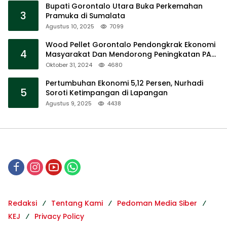
Bupati Gorontalo Utara Buka Perkemahan
3
Pramuka di Sumalata
Agustus 10, 2025
7099
Wood Pellet Gorontalo Pendongkrak Ekonomi
4
Masyarakat Dan Mendorong Peningkatan PAD
Gorontalo
Oktober 31, 2024
4680
Pertumbuhan Ekonomi 5,12 Persen, Nurhadi
5
Soroti Ketimpangan di Lapangan
Agustus 9, 2025
4438
Redaksi
Tentang Kami
Pedoman Media Siber
KEJ
Privacy Policy