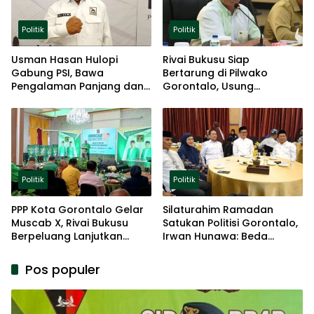
Politik
Politik
Usman Hasan Hulopi
Rivai Bukusu Siap
Gabung PSI, Bawa
Bertarung di Pilwako
Pengalaman Panjang dan
Gorontalo, Usung
Basis Akar Rumput
Pengalaman dan Loyalitas
Politik
Politik
Politik
PPP Kota Gorontalo Gelar
Silaturahim Ramadan
Muscab X, Rivai Bukusu
Satukan Politisi Gorontalo,
Berpeluang Lanjutkan
Irwan Hunawa: Beda
Kepemimpinan
Pendapat Itu Biasa
Pos populer