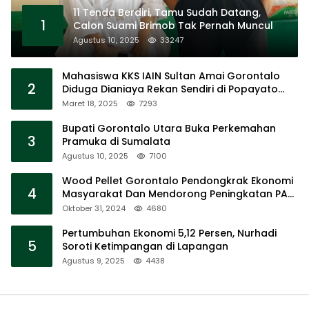
11 Tenda Berdiri, Tamu Sudah Datang,
1
Calon Suami Brimob Tak Pernah Muncul
Agustus 10, 2025
33247
Mahasiswa KKS IAIN Sultan Amai Gorontalo
2
Diduga Dianiaya Rekan Sendiri di Popayato
Barat
Maret 18, 2025
7293
Bupati Gorontalo Utara Buka Perkemahan
3
Pramuka di Sumalata
Agustus 10, 2025
7100
Wood Pellet Gorontalo Pendongkrak Ekonomi
4
Masyarakat Dan Mendorong Peningkatan PAD
Gorontalo
Oktober 31, 2024
4680
Pertumbuhan Ekonomi 5,12 Persen, Nurhadi
5
Soroti Ketimpangan di Lapangan
Agustus 9, 2025
4438