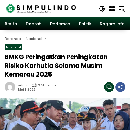
Langsung
ke
konten
Berita
Daerah
Parlemen
Politik
Ragam Inform
Beranda
Nasional
Nasional
BMKG Peringatkan Peningkatan
Risiko Karhutla Selama Musim
Kemarau 2025
Admin
3 Min Baca
Mei 1, 2025