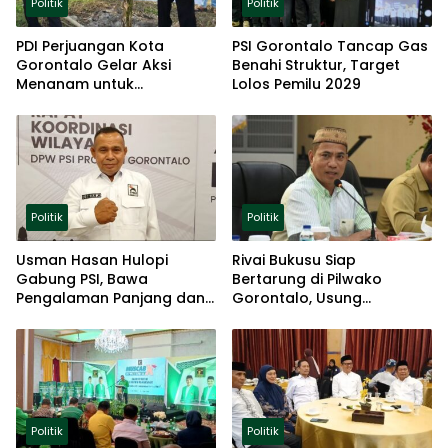
Politik
Politik
PDI Perjuangan Kota
PSI Gorontalo Tancap Gas
Gorontalo Gelar Aksi
Benahi Struktur, Target
Menanam untuk
Lolos Pemilu 2029
Ketahanan Pangan
Politik
Politik
Usman Hasan Hulopi
Rivai Bukusu Siap
Gabung PSI, Bawa
Bertarung di Pilwako
Pengalaman Panjang dan
Gorontalo, Usung
Basis Akar Rumput
Pengalaman dan Loyalitas
Politik
Politik
Politik