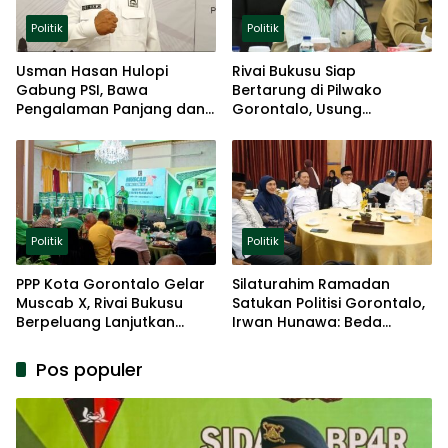
Politik
Politik
Usman Hasan Hulopi
Rivai Bukusu Siap
Gabung PSI, Bawa
Bertarung di Pilwako
Pengalaman Panjang dan
Gorontalo, Usung
Basis Akar Rumput
Pengalaman dan Loyalitas
Politik
Politik
Politik
PPP Kota Gorontalo Gelar
Silaturahim Ramadan
Muscab X, Rivai Bukusu
Satukan Politisi Gorontalo,
Berpeluang Lanjutkan
Irwan Hunawa: Beda
Kepemimpinan
Pendapat Itu Biasa
Pos populer