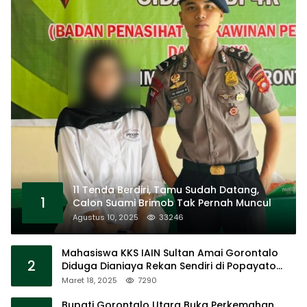
11 Tenda Berdiri, Tamu Sudah Datang,
1
Calon Suami Brimob Tak Pernah Muncul
Agustus 10, 2025
33246
Mahasiswa KKS IAIN Sultan Amai Gorontalo
2
Diduga Dianiaya Rekan Sendiri di Popayato
Barat
Maret 18, 2025
7290
Bupati Gorontalo Utara Buka Perkemahan