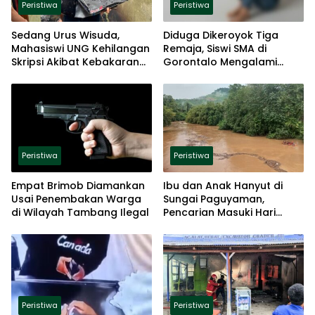
Peristiwa
Peristiwa
Sedang Urus Wisuda,
Diduga Dikeroyok Tiga
Mahasiswi UNG Kehilangan
Remaja, Siswi SMA di
Skripsi Akibat Kebakaran
Gorontalo Mengalami
Kos
Trauma Berat
Peristiwa
Peristiwa
Empat Brimob Diamankan
Ibu dan Anak Hanyut di
Usai Penembakan Warga
Sungai Paguyaman,
di Wilayah Tambang Ilegal
Pencarian Masuki Hari
Kedua
Peristiwa
Peristiwa