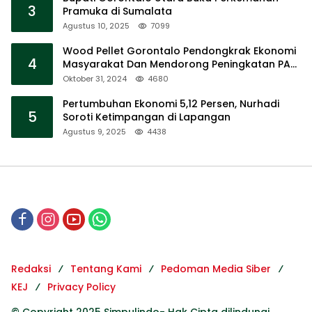
3
Pramuka di Sumalata
Agustus 10, 2025
7099
Wood Pellet Gorontalo Pendongkrak Ekonomi
4
Masyarakat Dan Mendorong Peningkatan PAD
Gorontalo
Oktober 31, 2024
4680
Pertumbuhan Ekonomi 5,12 Persen, Nurhadi
5
Soroti Ketimpangan di Lapangan
Agustus 9, 2025
4438
Redaksi
Tentang Kami
Pedoman Media Siber
KEJ
Privacy Policy