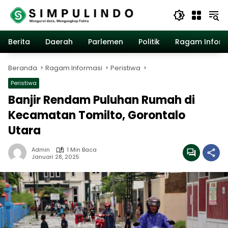
Langsung
ke
konten
Berita
Daerah
Parlemen
Politik
Ragam Inform
Beranda
Ragam Informasi
Peristiwa
Peristiwa
Banjir Rendam Puluhan Rumah di
Kecamatan Tomilto, Gorontalo
Utara
Admin
1 Min Baca
Januari 28, 2025