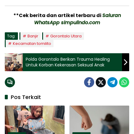
**Cek berita dan artikel terbaru di
Saluran
WhatsApp simpulindo.com
Tag:
Banjir
Gorontalo Utara
Kecamatan tomilito
Polda Gorontalo Berikan Trauma Healing
Untuk Korban Kekerasan Seksual Anak
Pos Terkait