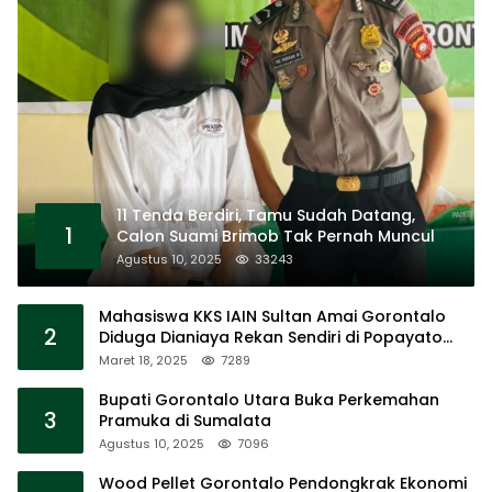
11 Tenda Berdiri, Tamu Sudah Datang,
1
Calon Suami Brimob Tak Pernah Muncul
Agustus 10, 2025
33243
Mahasiswa KKS IAIN Sultan Amai Gorontalo
2
Diduga Dianiaya Rekan Sendiri di Popayato
Barat
Maret 18, 2025
7289
Bupati Gorontalo Utara Buka Perkemahan
3
Pramuka di Sumalata
Agustus 10, 2025
7096
Wood Pellet Gorontalo Pendongkrak Ekonomi