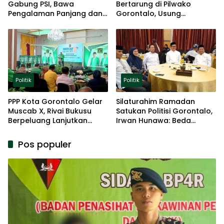
Gabung PSI, Bawa
Bertarung di Pilwako
Pengalaman Panjang dan
Gorontalo, Usung
Basis Akar Rumput
Pengalaman dan Loyalitas
Politik
Politik
Politik
PPP Kota Gorontalo Gelar
Silaturahim Ramadan
Muscab X, Rivai Bukusu
Satukan Politisi Gorontalo,
Berpeluang Lanjutkan
Irwan Hunawa: Beda
Kepemimpinan
Pendapat Itu Biasa
Pos populer