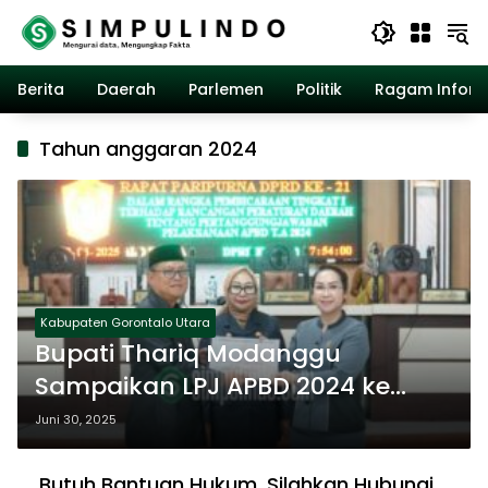
Langsung
ke
konten
Berita
Daerah
Parlemen
Politik
Ragam Inform
Tahun anggaran 2024
Kabupaten Gorontalo Utara
Bupati Thariq Modanggu
Sampaikan LPJ APBD 2024 ke
DPRD Gorontalo Utara
Juni 30, 2025
Butuh Bantuan Hukum, Silahkan Hubungi