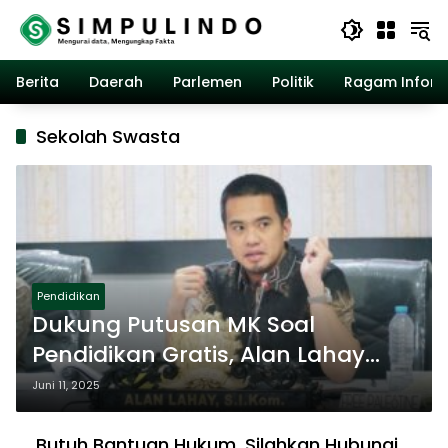
Langsung
ke
konten
Berita
Daerah
Parlemen
Politik
Ragam Inform
Sekolah Swasta
Pendidikan
Dukung Putusan MK Soal
Pendidikan Gratis, Alan Lahay
Dorong Skema Khusus untuk
Juni 11, 2025
Sekolah Swasta
Butuh Bantuan Hukum, Silahkan Hubungi