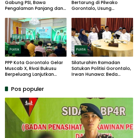
Gabung PSI, Bawa
Bertarung di Pilwako
Pengalaman Panjang dan
Gorontalo, Usung
Basis Akar Rumput
Pengalaman dan Loyalitas
Politik
Politik
Politik
PPP Kota Gorontalo Gelar
Silaturahim Ramadan
Muscab X, Rivai Bukusu
Satukan Politisi Gorontalo,
Berpeluang Lanjutkan
Irwan Hunawa: Beda
Kepemimpinan
Pendapat Itu Biasa
Pos populer