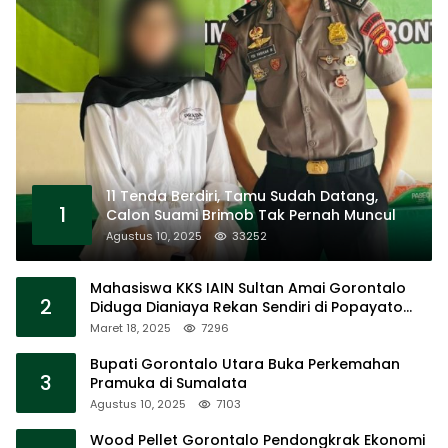
11 Tenda Berdiri, Tamu Sudah Datang,
1
Calon Suami Brimob Tak Pernah Muncul
Agustus 10, 2025
33252
Mahasiswa KKS IAIN Sultan Amai Gorontalo
2
Diduga Dianiaya Rekan Sendiri di Popayato
Barat
Maret 18, 2025
7296
Bupati Gorontalo Utara Buka Perkemahan
3
Pramuka di Sumalata
Agustus 10, 2025
7103
Wood Pellet Gorontalo Pendongkrak Ekonomi