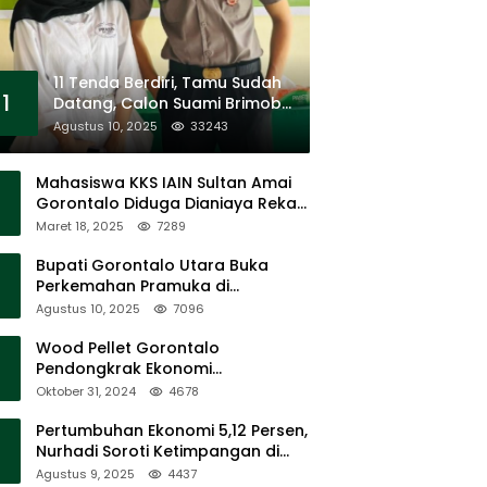
11 Tenda Berdiri, Tamu Sudah
1
Datang, Calon Suami Brimob
Tak Pernah Muncul
Agustus 10, 2025
33243
Mahasiswa KKS IAIN Sultan Amai
Gorontalo Diduga Dianiaya Rekan
Sendiri di Popayato Barat
Maret 18, 2025
7289
Bupati Gorontalo Utara Buka
Perkemahan Pramuka di
Sumalata
Agustus 10, 2025
7096
Wood Pellet Gorontalo
Pendongkrak Ekonomi
Masyarakat Dan Mendorong
Oktober 31, 2024
4678
Peningkatan PAD Gorontalo
Pertumbuhan Ekonomi 5,12 Persen,
Nurhadi Soroti Ketimpangan di
Lapangan
Agustus 9, 2025
4437