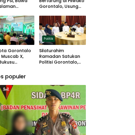
ng PSI, Bawa
Bertarung di Pilwako
alaman
Gorontalo, Usung
ng dan Basis
Pengalaman dan
 Rumput
Loyalitas Politik
ik
Politik
ota Gorontalo
Silaturahim
 Muscab X,
Ramadan Satukan
 Bukusu
Politisi Gorontalo,
eluang
Irwan Hunawa: Beda
tkan
Pendapat Itu Biasa
s populer
mimpinan