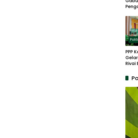
Gabu
Peng
Panja
Akar
Polit
PPP K
Gelar
Rivai
Berp
Lanju
Po
Kepe