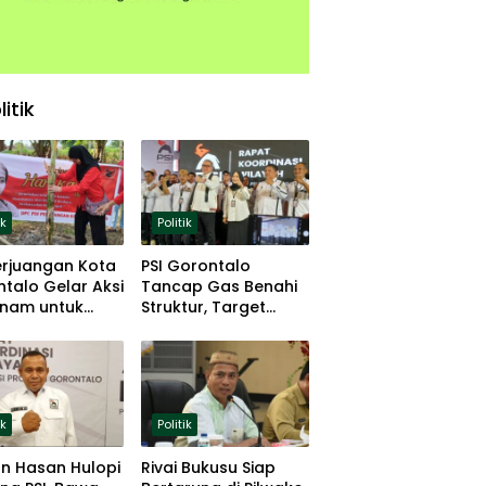
litik
ik
Politik
erjuangan Kota
PSI Gorontalo
talo Gelar Aksi
Tancap Gas Benahi
nam untuk
Struktur, Target
hanan Pangan
Lolos Pemilu 2029
ik
Politik
n Hasan Hulopi
Rivai Bukusu Siap