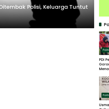
itembak Polisi, Keluarga Tuntut
Po
Polit
PDI P
Goron
Mena
Keta
Polit
Usma