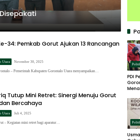
Disepakati
Po
Ke-34: Pemkab Gorut Ajukan 13 Rancangan
o Utara
November 30, 2025
Politi
rontalo – Pemerintah Kabupaten Gorontalo Utara menyampaikan…
PDI P
Goron
Mena
iq Tutup Mini Retret: Sinergi Menuju Gorut
Keta
 dan Bercahaya
o Utara
Juli 4, 2025
Politi
t – Kegiatan mini retret bagi aparatur…
Usma