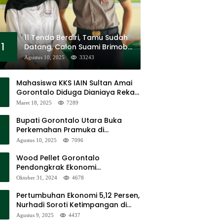
11 Tenda Berdiri, Tamu Sudah
1
Datang, Calon Suami Brimob
Tak Pernah Muncul
Agustus 10, 2025
33243
Mahasiswa KKS IAIN Sultan Amai
Gorontalo Diduga Dianiaya Rekan
Sendiri di Popayato Barat
Maret 18, 2025
7289
Bupati Gorontalo Utara Buka
Perkemahan Pramuka di
Sumalata
Agustus 10, 2025
7096
Wood Pellet Gorontalo
Pendongkrak Ekonomi
Masyarakat Dan Mendorong
Oktober 31, 2024
4678
Peningkatan PAD Gorontalo
Pertumbuhan Ekonomi 5,12 Persen,
Nurhadi Soroti Ketimpangan di
Lapangan
Agustus 9, 2025
4437