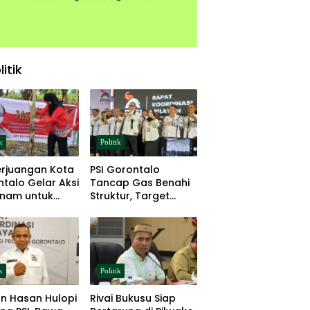
litik
k
Politik
erjuangan Kota
PSI Gorontalo
talo Gelar Aksi
Tancap Gas Benahi
nam untuk
Struktur, Target
hanan Pangan
Lolos Pemilu 2029
k
Politik
n Hasan Hulopi
Rivai Bukusu Siap