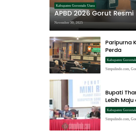
Kabupaten Gorontalo Utara
APBD 2026 Gorut Resmi 
November 30, 2025
Paripurna 
Perda
Kabupaten Gorontal
Simpulindo.com, Go
Bupati Thar
Lebih Maju
Kabupaten Gorontal
Simpulindo.com, Goru