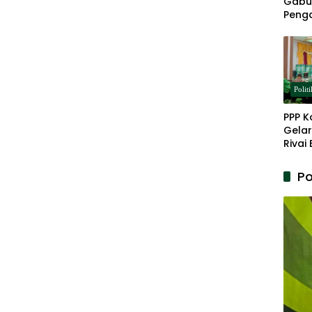
Gabu
Peng
Panja
Akar
Politi
PPP K
Gelar
Rivai
Berp
Lanju
Po
Kepe