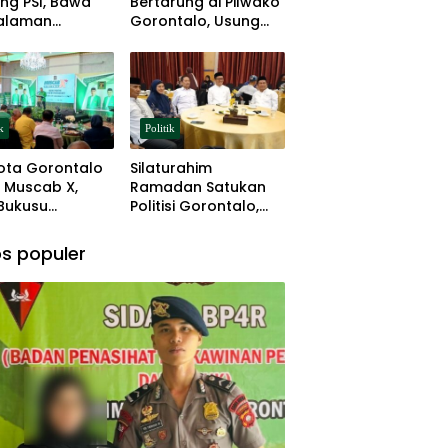
ng PSI, Bawa
Bertarung di Pilwako
alaman
Gorontalo, Usung
ng dan Basis
Pengalaman dan
 Rumput
Loyalitas Politik
k
Politik
ota Gorontalo
Silaturahim
 Muscab X,
Ramadan Satukan
 Bukusu
Politisi Gorontalo,
eluang
Irwan Hunawa: Beda
tkan
Pendapat Itu Biasa
s populer
mimpinan