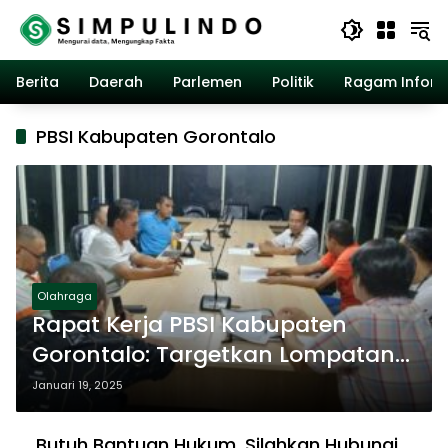
Langsung
ke
konten
Berita
Daerah
Parlemen
Politik
Ragam Inform
PBSI Kabupaten Gorontalo
Olahraga
Rapat Kerja PBSI Kabupaten
Gorontalo: Targetkan Lompatan
Besar di 2025
Januari 19, 2025
Butuh Bantuan Hukum, Silahkan Hubungi