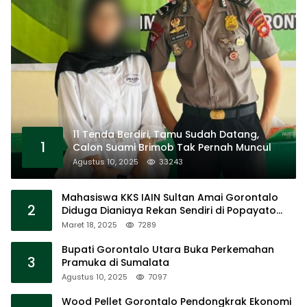
11 Tenda Berdiri, Tamu Sudah Datang,
1
Calon Suami Brimob Tak Pernah Muncul
Agustus 10, 2025
33243
Mahasiswa KKS IAIN Sultan Amai Gorontalo
2
Diduga Dianiaya Rekan Sendiri di Popayato
Barat
Maret 18, 2025
7289
Bupati Gorontalo Utara Buka Perkemahan
3
Pramuka di Sumalata
Agustus 10, 2025
7097
Wood Pellet Gorontalo Pendongkrak Ekonomi