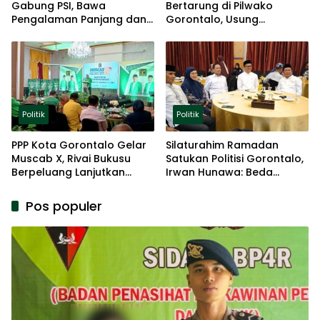
Gabung PSI, Bawa
Bertarung di Pilwako
Pengalaman Panjang dan
Gorontalo, Usung
Basis Akar Rumput
Pengalaman dan Loyalitas
Politik
Politik
Politik
PPP Kota Gorontalo Gelar
Silaturahim Ramadan
Muscab X, Rivai Bukusu
Satukan Politisi Gorontalo,
Berpeluang Lanjutkan
Irwan Hunawa: Beda
Kepemimpinan
Pendapat Itu Biasa
Pos populer