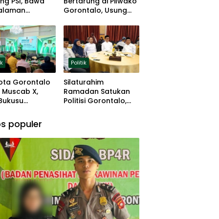
ng PSI, Bawa
Bertarung di Pilwako
alaman
Gorontalo, Usung
ng dan Basis
Pengalaman dan
 Rumput
Loyalitas Politik
ik
Politik
ota Gorontalo
Silaturahim
 Muscab X,
Ramadan Satukan
 Bukusu
Politisi Gorontalo,
eluang
Irwan Hunawa: Beda
tkan
Pendapat Itu Biasa
s populer
mimpinan