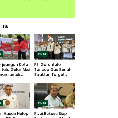
litik
ik
Politik
erjuangan Kota
PSI Gorontalo
talo Gelar Aksi
Tancap Gas Benahi
nam untuk
Struktur, Target
hanan Pangan
Lolos Pemilu 2029
ik
Politik
n Hasan Hulopi
Rivai Bukusu Siap