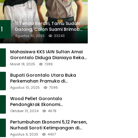
11 Tenda Berdiri, Tamu Sudah
1
Datang, Calon Suami Brimob
Tak Pernah Muncul
Agustus 10, 2025
33243
Mahasiswa KKS IAIN Sultan Amai
Gorontalo Diduga Dianiaya Rekan
Sendiri di Popayato Barat
Maret 18, 2025
7289
Bupati Gorontalo Utara Buka
Perkemahan Pramuka di
Sumalata
Agustus 10, 2025
7096
Wood Pellet Gorontalo
Pendongkrak Ekonomi
Masyarakat Dan Mendorong
Oktober 31, 2024
4678
Peningkatan PAD Gorontalo
Pertumbuhan Ekonomi 5,12 Persen,
Nurhadi Soroti Ketimpangan di
Lapangan
Agustus 9, 2025
4437