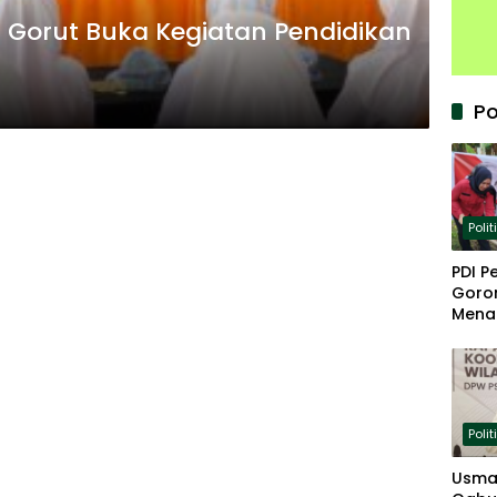
i Gorut Buka Kegiatan Pendidikan
Po
Polit
PDI P
Goron
Mena
Keta
Polit
Usma