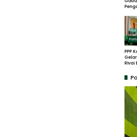
Gabu
Peng
Panja
Akar
Polit
PPP K
Gelar
Rivai
Berp
Lanju
Po
Kepe