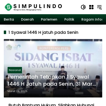
Langsung
ke
konten
Berita
Daerah
Parlemen
Politik
Ragam Inform
1 Syawal 1446 H jatuh pada Senin
Nasional
Pemerintah Tetapkan 1 Syawal
1446 H Jatuh pada Senin, 31 Maret
2025
Maret 29, 2025
Butuh Bantuan Hukum, Silahkan Hubungi