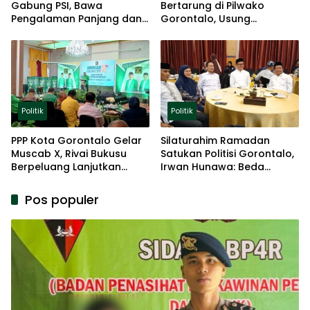
Gabung PSI, Bawa
Bertarung di Pilwako
Pengalaman Panjang dan
Gorontalo, Usung
Basis Akar Rumput
Pengalaman dan Loyalitas
Politik
Politik
Politik
PPP Kota Gorontalo Gelar
Silaturahim Ramadan
Muscab X, Rivai Bukusu
Satukan Politisi Gorontalo,
Berpeluang Lanjutkan
Irwan Hunawa: Beda
Kepemimpinan
Pendapat Itu Biasa
Pos populer