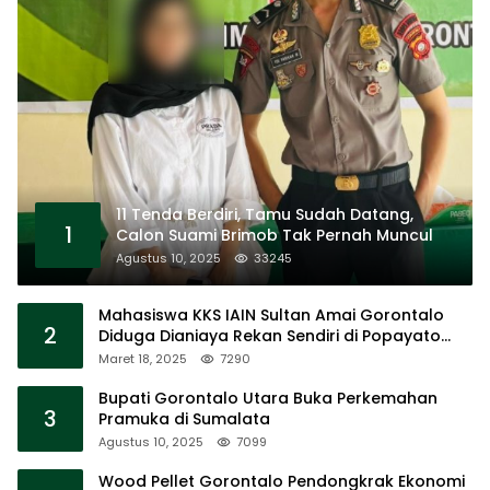
11 Tenda Berdiri, Tamu Sudah Datang,
1
Calon Suami Brimob Tak Pernah Muncul
Agustus 10, 2025
33245
Mahasiswa KKS IAIN Sultan Amai Gorontalo
2
Diduga Dianiaya Rekan Sendiri di Popayato
Barat
Maret 18, 2025
7290
Bupati Gorontalo Utara Buka Perkemahan
3
Pramuka di Sumalata
Agustus 10, 2025
7099
Wood Pellet Gorontalo Pendongkrak Ekonomi